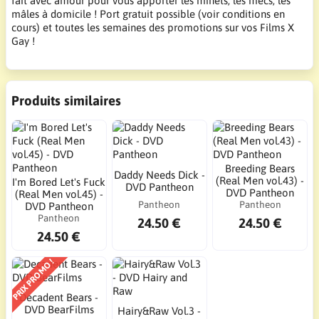
fait avec amour pour vous apporter les minets, les mecs, les
mâles à domicile ! Port gratuit possible (voir conditions en
cours) et toutes les semaines des promotions sur vos Films X
Gay !
Produits similaires
Breeding Bears
Daddy Needs Dick -
(Real Men vol.43) -
I'm Bored Let's Fuck
DVD Pantheon
DVD Pantheon
(Real Men vol.45) -
Pantheon
Pantheon
DVD Pantheon
Pantheon
24.50 €
24.50 €
24.50 €
PRIX PROMO !
Decadent Bears -
DVD BearFilms
Hairy&Raw Vol.3 -