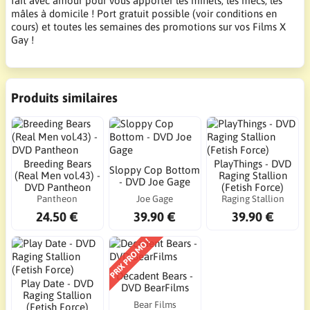
fait avec amour pour vous apporter les minets, les mecs, les
mâles à domicile ! Port gratuit possible (voir conditions en
cours) et toutes les semaines des promotions sur vos Films X
Gay !
Produits similaires
Breeding Bears
PlayThings - DVD
Sloppy Cop Bottom
(Real Men vol.43) -
Raging Stallion
- DVD Joe Gage
DVD Pantheon
(Fetish Force)
Pantheon
Joe Gage
Raging Stallion
24.50 €
39.90 €
39.90 €
PRIX PROMO !
Decadent Bears -
Play Date - DVD
DVD BearFilms
Raging Stallion
Bear Films
(Fetish Force)