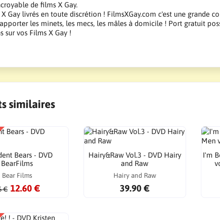
ncroyable de films X Gay.
X Gay livrés en toute discrétion ! FilmsXGay.com c'est une grande co
apporter les minets, les mecs, les mâles à domicile ! Port gratuit pos
 sur vos Films X Gay !
s similaires
ent Bears - DVD
Hairy&Raw Vol.3 - DVD Hairy
I'm B
BearFilms
and Raw
v
Bear Films
Hairy and Raw
12.60 €
39.90 €
6 €