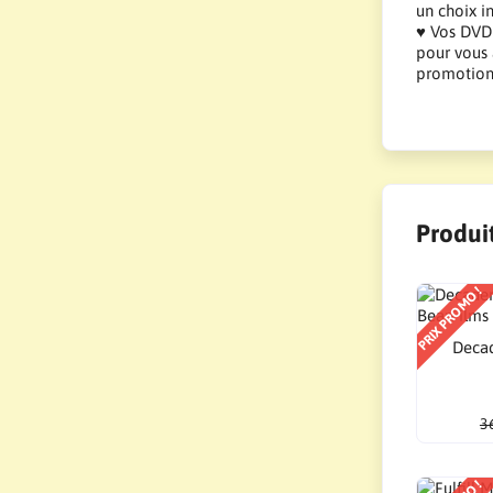
un choix i
♥ Vos DVD 
pour vous 
promotions
Produit
PRIX PROMO !
Decad
3