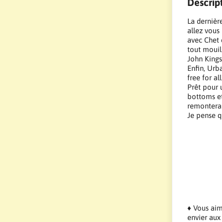
Descrip
La dernièr
allez vous
avec Chet e
tout mouill
John Kings,
Enfin, Urba
free for al
Prêt pour 
bottoms et
remontera 
Je pense q
♦ Vous aime
envier aux