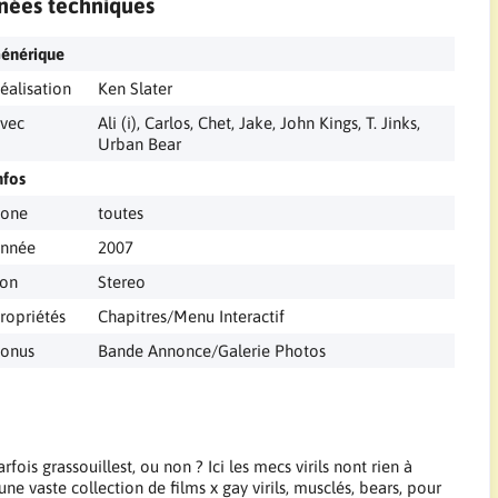
nées techniques
énérique
éalisation
Ken Slater
vec
Ali (i), Carlos, Chet, Jake, John Kings, T. Jinks,
Urban Bear
nfos
one
toutes
nnée
2007
on
Stereo
ropriétés
Chapitres/Menu Interactif
onus
Bande Annonce/Galerie Photos
fois grassouillest, ou non ? Ici les mecs virils nont rien à
ne vaste collection de films x gay virils, musclés, bears, pour