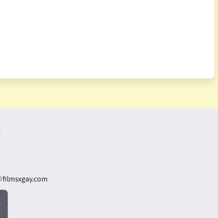
t
@filmsxgay.com
s