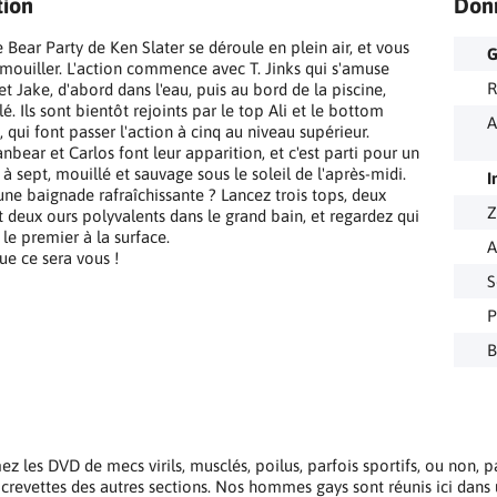
tion
Don
e Bear Party de Ken Slater se déroule en plein air, et vous
G
 mouiller. L'action commence avec T. Jinks qui s'amuse
R
t Jake, d'abord dans l'eau, puis au bord de la piscine,
é. Ils sont bientôt rejoints par le top Ali et le bottom
A
 qui font passer l'action à cinq au niveau supérieur.
nbear et Carlos font leur apparition, et c'est parti pour un
l à sept, mouillé et sauvage sous le soleil de l'après-midi.
I
une baignade rafraîchissante ? Lancez trois tops, deux
Z
 deux ours polyvalents dans le grand bain, et regardez qui
le premier à la surface.
A
ue ce sera vous !
S
P
B
z les DVD de mecs virils, musclés, poilus, parfois sportifs, ou non, par
 crevettes des autres sections. Nos hommes gays sont réunis ici dans u