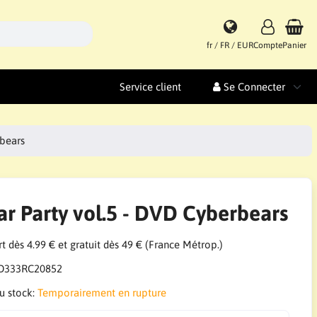
fr / FR / EUR
Compte
Panier
Service client
Se Connecter
rbears
ar Party vol.5 - DVD Cyberbears
t dès 4.99 € et gratuit dès 49 € (France Métrop.)
D333RC20852
du stock:
Temporairement en rupture