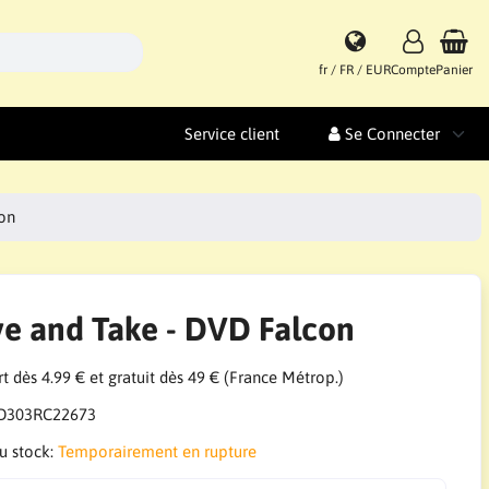
fr / FR / EUR
Compte
Panier
Service client
Se Connecter
con
ve and Take - DVD Falcon
t dès 4.99 € et gratuit dès 49 € (France Métrop.)
D303RC22673
du stock:
Temporairement en rupture