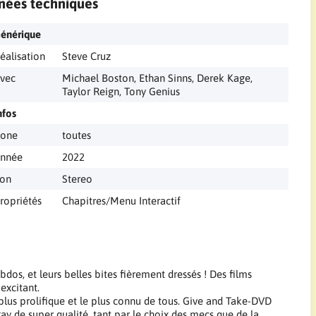
nées techniques
énérique
éalisation
Steve Cruz
vec
Michael Boston, Ethan Sinns, Derek Kage,
Taylor Reign, Tony Genius
nfos
one
toutes
nnée
2022
on
Stereo
ropriétés
Chapitres/Menu Interactif
bdos, et leurs belles bites fièrement dressés ! Des films
excitant.
lus prolifique et le plus connu de tous. Give and Take-DVD
 de super qualité, tant par le choix des mecs que de la