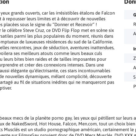
tion
Don
yeux grands ouverts, car les irrésistibles étalons de Falcon
G
t à repousser leurs limites et à découvrir de nouvelles
R
s placées sous le signe du “Donner et Recevoir” !
r le célèbre Steve Cruz, ce DVD Flip Flop met en scène six
A
rsatiles parmi les plus populaires du moment, réunis dans
omptueux de luxueuses résidences du sud de la Californie.
elles rencontres, jeux de séduction, aventures inattendues,
I
oilera ses meilleurs atouts comme leurs beaux culs
Z
u leurs bites bien raides et de tailles imposantes pour
urprendre et créer des connexions intenses. Dans une
A
ussi élégante qu’électrisante, ces stars incontournables
de nouvelles dynamiques, mêlant complicité, découverte
S
 partagé au fil de situations inédites qui ne manqueront pas
P
ptiver.
beaux mecs de la planète porno gay, les yeux qui pétillent sur leurs a
x de NakedSword, Hot House, Falcon, Men.com, tout un choix bien 
 Musclés est un studio pornographique américain, certainement le p
vente sur FilmsxGay provient donc de DVD Mecs Musclés, DVD XXX gay