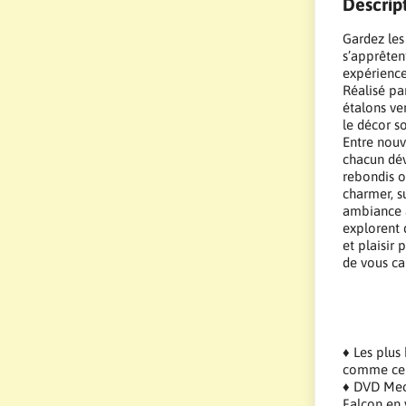
Descrip
Gardez les 
s’apprêten
expérience
Réalisé pa
étalons ve
le décor s
Entre nouv
chacun dév
rebondis o
charmer, s
ambiance a
explorent 
et plaisir
de vous ca
♦ Les plus 
comme ceu
♦ DVD Mecs
Falcon en 