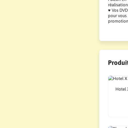
réalisatio
♥ Vos DVD 
pour vous 
promotions
Produit
Hotel