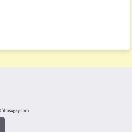
t
@filmsxgay.com
s