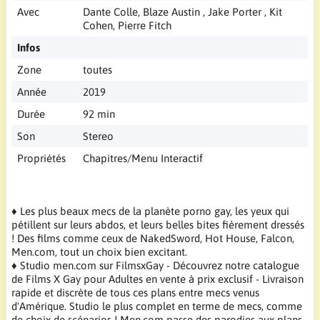
Avec
Dante Colle, Blaze Austin , Jake Porter , Kit
Cohen, Pierre Fitch
Infos
Zone
toutes
Année
2019
Durée
92 min
Son
Stereo
Propriétés
Chapitres/Menu Interactif
♦ Les plus beaux mecs de la planète porno gay, les yeux qui
pétillent sur leurs abdos, et leurs belles bites fièrement dressés
! Des films comme ceux de NakedSword, Hot House, Falcon,
Men.com, tout un choix bien excitant.
♦ Studio men.com sur FilmsxGay - Découvrez notre catalogue
de Films X Gay pour Adultes en vente à prix exclusif - Livraison
rapide et discrète de tous ces plans entre mecs venus
d'Amérique. Studio le plus complet en terme de mecs, comme
de choix de scénarios ! Men.com passe des parodies aux plans