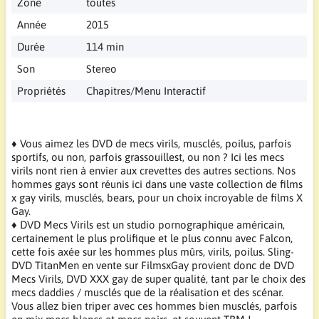
Zone
toutes
Année
2015
Durée
114 min
Son
Stereo
Propriétés
Chapitres/Menu Interactif
♦ Vous aimez les DVD de mecs virils, musclés, poilus, parfois
sportifs, ou non, parfois grassouillest, ou non ? Ici les mecs
virils nont rien à envier aux crevettes des autres sections. Nos
hommes gays sont réunis ici dans une vaste collection de films
x gay virils, musclés, bears, pour un choix incroyable de films X
Gay.
♦ DVD Mecs Virils est un studio pornographique américain,
certainement le plus prolifique et le plus connu avec Falcon,
cette fois axée sur les hommes plus mûrs, virils, poilus. Sling-
DVD TitanMen en vente sur FilmsxGay provient donc de DVD
Mecs Virils, DVD XXX gay de super qualité, tant par le choix des
mecs daddies / musclés que de la réalisation et des scénar.
Vous allez bien triper avec ces hommes bien musclés, parfois