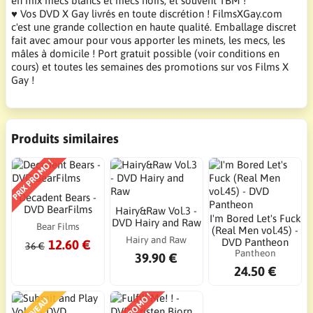
en mix mecs blancs et mecs noirs, et souvent TBM !
♥ Vos DVD X Gay livrés en toute discrétion ! FilmsXGay.com
c'est une grande collection en haute qualité. Emballage discret
fait avec amour pour vous apporter les minets, les mecs, les
mâles à domicile ! Port gratuit possible (voir conditions en
cours) et toutes les semaines des promotions sur vos Films X
Gay !
Produits similaires
PRIX PROMO !
Decadent Bears -
DVD BearFilms
Hairy&Raw Vol.3 -
I'm Bored Let's Fuck
DVD Hairy and Raw
Bear Films
(Real Men vol.45) -
Hairy and Raw
DVD Pantheon
12.60 €
36 €
Pantheon
39.90 €
24.50 €
PRIX PROMO !
NOUVEAU