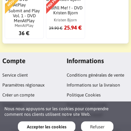
Fulfill Me! ! - DVD
Submit and Play
Kristen Bjorn
Vol. 1 - DVD
Kristen Bjorn
MenAtPlay
MenAtPlay
25.94 €
39.90 €
36 €
Compte
Informations
Service client
Conditions générales de vente
Paramètres régionaux
Informations sur la livraison
Créer un compte
Politique Cookies
Connexion
Protection vie privée
Nous nous appuyons sur les cookies pour comprendre
comment nos clients utilisent notre site Web.
Qui sommes nous?
Accepter les cookies
Refuser
Copyright © 2026 FilmsXGay. All rights reserved · Powered by
LiteCart®