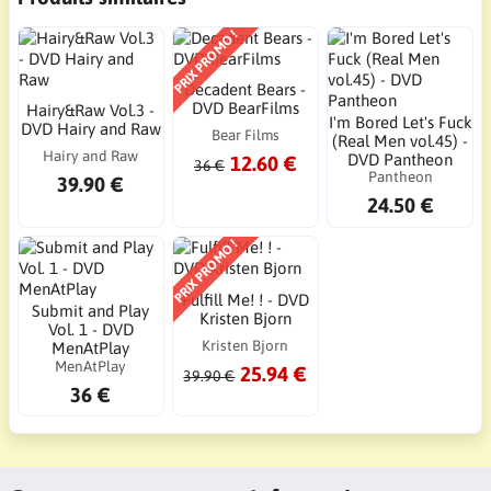
PRIX PROMO !
Decadent Bears -
DVD BearFilms
Hairy&Raw Vol.3 -
I'm Bored Let's Fuck
DVD Hairy and Raw
Bear Films
(Real Men vol.45) -
Hairy and Raw
DVD Pantheon
12.60 €
36 €
Pantheon
39.90 €
24.50 €
PRIX PROMO !
Fulfill Me! ! - DVD
Submit and Play
Kristen Bjorn
Vol. 1 - DVD
Kristen Bjorn
MenAtPlay
MenAtPlay
25.94 €
39.90 €
36 €