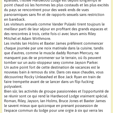
épaisses, l'isolée Hardwood Lodge est depuis longtemps le
point chaud où les hommes les plus costauds et les plus excités
du pays se rencontrent pour des week-ends de vues
panoramiques sans fin et de rapports sexuels sans restriction
en bareback.
Les visiteurs annuels comme Vander Pulaski tirent toujours le
meilleur parti de leur séjour en profitant des grands espaces et
des rencontres à trois, cette fois-ci avec leurs amis Riley
Mitchel et Adam Wirthmore.
Les invités Ian Holms et Baxter James préfèrent commencer
chaque journée par une noix matinale dans la cuisine, tandis
que d'autres, comme le muscle daddy Roman Mercury, ne
manquent pas de se promener sur le terrain, où ils peuvent
tomber sur un auto-stoppeur sexy comme Jayson Parker.
Un autre point fort de cette destination de vacances est le
nouveau bain à remous du site. Dans ces eaux chaudes, vous
découvrirez Rocky Unleashed et Boe Jack Ryan en train de
faire trempette avant de se lancer dans un flip-fucking
polyvalent.
Bien sûr, les activités de groupe passionnées et l'opportunité de
se réunir sont ce qui rend le Hardwood Lodge vraiment spécial.
Roman, Riley, Jayson, Ian Holms, Bruce Jones et Baxter James
le savent mieux que quiconque en prenant possession de
l'espace commun du lodge pour une orgie à six qui verra les