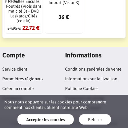
Racailles Enculés
Import (VisionX)
Foutrés (Viols dans
ma cité 3) - DVD
Laskards/Cités
36 €
(costla)
22.72 €
34.95 €
Compte
Informations
Service client
Conditions générales de vente
Paramètres régionaux
Informations sur la livraison
Créer un compte
Politique Cookies
Connexion
Protection vie privée
Nous nous appuyons sur les cookies pour comprendre
comment nos clients utilisent notre site Web.
Qui sommes nous?
Accepter les cookies
Refuser
Copyright © 2026 FilmsXGay. All rights reserved · Powered by
LiteCart®