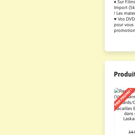
♦ Sur Film
Import (Sk
! Les mate
♥ Vos DVD 
pour vous 
promotions
Produit
PRIX PROMO !
Racailles 
dans 
Laskar
34.