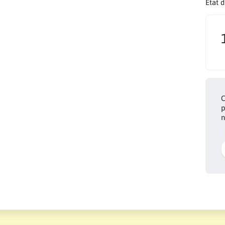
Etat 
C
p
n