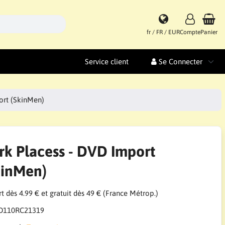
fr / FR / EUR
Compte
Panier
Service client
Se Connecter
ort (SkinMen)
rk Placess - DVD Import
kinMen)
t dès 4.99 € et gratuit dès 49 € (France Métrop.)
D110RC21319