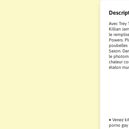
Descrip
Avec Trey 
Killian Ja
le remplis
Powers. Pl
poubelles 
Saxon. Da
le photoma
chaleur c
étalon mus
♦ Venez kif
porno gay 