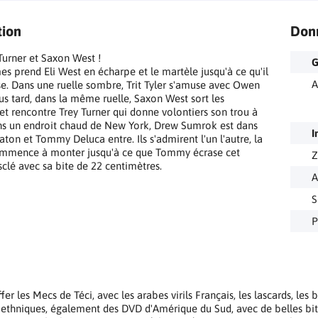
tion
Don
Turner et Saxon West !
G
mes prend Eli West en écharpe et le martèle jusqu'à ce qu'il
A
se. Dans une ruelle sombre, Trit Tyler s'amuse avec Owen
us tard, dans la même ruelle, Saxon West sort les
et rencontre Trey Turner qui donne volontiers son trou à
ns un endroit chaud de New York, Drew Sumrok est dans
I
ton et Tommy Deluca entre. Ils s'admirent l'un l'autre, la
ommence à monter jusqu'à ce que Tommy écrase cet
Z
clé avec sa bite de 22 centimètres.
A
S
P
fer les Mecs de Téci, avec les arabes virils Français, les lascards, les
ethniques, également des DVD d'Amérique du Sud, avec de belles bi