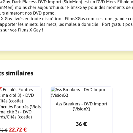
sxGay, Dark Placess-DVD Import (SkinMen) est un DVD Mecs Ethniques
inMen) moins cher aujourd'hui sur FilmsxGay pour des moments de mas
urs aimeront nos DVD porno.
X Gay livrés en toute discrétion ! FilmsXGay.com c'est une grande co
apporter les minets, les mecs, les mâles à domicile ! Port gratuit pos
 sur vos Films X Gay !
s similaires
Ass Breakers - DVD Import
Enculés Foutrés (Viols
(VisionX)
ma cité 3) - DVD
ds/Cités (costla)
36 €
22.72 €
95 €