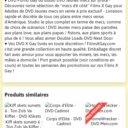
♦ DVD Porno Gay du studio DVD Jeunes mecs sur @site -
Découvrez notre sélection de ''mecs d'é côté'' Films X Gay pour
Adultes de DVD Jeunes mecs en vente à prix exclusif - Livraison
rapide et discrète de tous ces plans entre mecs venus
d'Amérique. Studio le plus complet en terme de mecs, comme
de choix de scénarios ! DVD Jeunes mecs passe des parodies
aux plans love, aux plans papas / fistons, aux plans sports à
plus de 6 ! Vous allez aimer Double Loads-DVD Next Door
♥ Vos DVD X Gay livrés en toute discrétion ! FilmsXGay.com
c'est une grande collection en haute qualité. Emballage discret
fait avec amour pour vous apporter les minets, les mecs, les
mâles à domicile ! Port gratuit possible (voir conditions en
cours) et toutes les semaines des promotions sur vos Films X
Gay !
Produits similaires
PRIX PROMO !
Corps d'Elite - DVD
HomeWrecker -
Kiff skets survets 6 :
Cadinot
DVD Men.com
Ton Zob Va Kiffer -