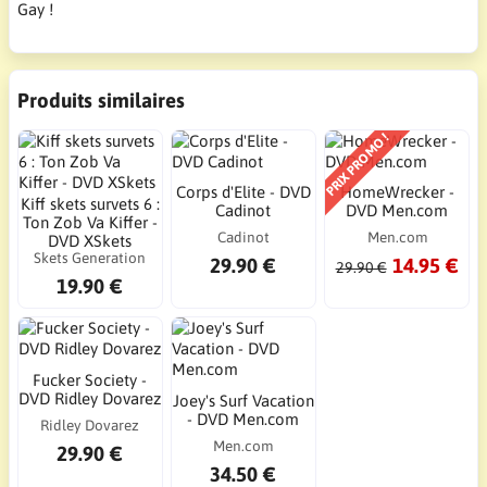
Gay !
Produits similaires
PRIX PROMO !
Corps d'Elite - DVD
HomeWrecker -
Kiff skets survets 6 :
Cadinot
DVD Men.com
Ton Zob Va Kiffer -
Cadinot
Men.com
DVD XSkets
Skets Generation
29.90 €
14.95 €
29.90 €
19.90 €
Fucker Society -
DVD Ridley Dovarez
Joey's Surf Vacation
- DVD Men.com
Ridley Dovarez
Men.com
29.90 €
34.50 €