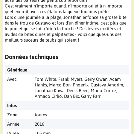
aussi des baiseurs de petits culs rebondis !
C'est vraiment n'importe quand, n'importe où et à n'importe
quel endroit avec ces étalons la queue toujours prête.
Lors d'une journée à la plage, Jonathan enfonce sa grosse bite
dans le trou de Gustavo et lors d'un dîner intime, c'est plus que
le poulet qui se fait rôtir à la broche ! Des lèvres excitées et
avides de bites dures et palpitantes - voici quelques-uns des
meilleurs suceurs de teubs qui soient !
Données techniques
Générique
Avec
Tom White, Frank Myers, Gerry Owan, Adam
Hanks, Marco Bon, Phoenix, Gustava Amorim,
Jonathan Kawa, Denis Reed, Mario Cortez,
Armado Cirlio, Dan Bix, Garry Farr
Infos
Zone
toutes
Année
2016
Durée
105 min