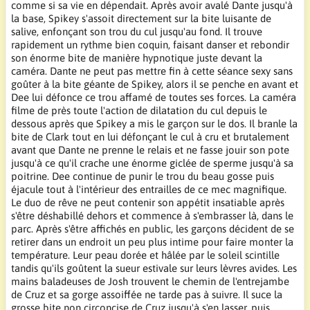
comme si sa vie en dépendait. Après avoir avalé Dante jusqu'à
la base, Spikey s'assoit directement sur la bite luisante de
salive, enfonçant son trou du cul jusqu'au fond. Il trouve
rapidement un rythme bien coquin, faisant danser et rebondir
son énorme bite de manière hypnotique juste devant la
caméra. Dante ne peut pas mettre fin à cette séance sexy sans
goûter à la bite géante de Spikey, alors il se penche en avant et
Dee lui défonce ce trou affamé de toutes ses forces. La caméra
filme de près toute l'action de dilatation du cul depuis le
dessous après que Spikey a mis le garçon sur le dos. Il branle la
bite de Clark tout en lui défonçant le cul à cru et brutalement
avant que Dante ne prenne le relais et ne fasse jouir son pote
jusqu'à ce qu'il crache une énorme giclée de sperme jusqu'à sa
poitrine. Dee continue de punir le trou du beau gosse puis
éjacule tout à l'intérieur des entrailles de ce mec magnifique.
Le duo de rêve ne peut contenir son appétit insatiable après
s'être déshabillé dehors et commence à s'embrasser là, dans le
parc. Après s'être affichés en public, les garçons décident de se
retirer dans un endroit un peu plus intime pour faire monter la
température. Leur peau dorée et hâlée par le soleil scintille
tandis qu'ils goûtent la sueur estivale sur leurs lèvres avides. Les
mains baladeuses de Josh trouvent le chemin de l'entrejambe
de Cruz et sa gorge assoiffée ne tarde pas à suivre. Il suce la
grosse bite non circoncise de Cruz jusqu'à s'en lasser, puis