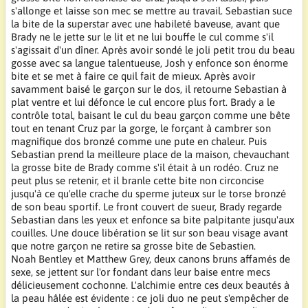
s'allonge et laisse son mec se mettre au travail. Sebastian suce
la bite de la superstar avec une habileté baveuse, avant que
Brady ne le jette sur le lit et ne lui bouffe le cul comme s'il
s'agissait d'un dîner. Après avoir sondé le joli petit trou du beau
gosse avec sa langue talentueuse, Josh y enfonce son énorme
bite et se met à faire ce quil fait de mieux. Après avoir
savamment baisé le garçon sur le dos, il retourne Sebastian à
plat ventre et lui défonce le cul encore plus fort. Brady a le
contrôle total, baisant le cul du beau garçon comme une bête
tout en tenant Cruz par la gorge, le forçant à cambrer son
magnifique dos bronzé comme une pute en chaleur. Puis
Sebastian prend la meilleure place de la maison, chevauchant
la grosse bite de Brady comme s'il était à un rodéo. Cruz ne
peut plus se retenir, et il branle cette bite non circoncise
jusqu'à ce qu'elle crache du sperme juteux sur le torse bronzé
de son beau sportif. Le front couvert de sueur, Brady regarde
Sebastian dans les yeux et enfonce sa bite palpitante jusqu'aux
couilles. Une douce libération se lit sur son beau visage avant
que notre garçon ne retire sa grosse bite de Sebastien.
Noah Bentley et Matthew Grey, deux canons bruns affamés de
sexe, se jettent sur l'or fondant dans leur baise entre mecs
délicieusement cochonne. L'alchimie entre ces deux beautés à
la peau hâlée est évidente : ce joli duo ne peut s'empêcher de