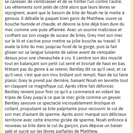
se caresser, de s'embrasser et de se frotter l'un contre l'autre.
Les vêtements sont jetés de côté alors que leurs lèvres se
rejoignent, avant que le besoin de bite de Noah ne le mette à
genoux. Il déballe le paquet bien garni de Matthew, ouvre sa
bouche humide et chaude, et dévore la bite déjà bien dure du
mec comme une pute affamée. Avec un sourire malicieux et
confiant sur son visage de suceur de bites, Grey met son mec
sur le lit et s'active pour mettre sa jolie bouche au travail. Il
avale la bite du mec jusqu'au fond de la gorge, puis la fait
glisser sur sa langue luisante de salive avant de s'empaler
dessus pour une chevauchée à cru. Il cambre son dos musclé
tout en balançant son petit cul serré et bronzé de haut en bas.
N'étant pas du genre à se retenir, Bentley dit ce qu'il veut, et ce
qu'il veut, c'est que son trou brûlant soit rempli. Ravi de lui faire
plaisir, Grey le prend par derrière, baisant Noah en levrette tout
en claquant ce magnifique cul. Après s'être fait défoncer,
Bentley revient pour finir ce qu'il a commencé en vidant les
tripes de Grey jusqu'à ce que le mec gicle comme un geyser.
Bentley savoure ce spectacle incroyablement érotique et
collant, propulsant sa bite palpitante pour recouvrir le cul de
son mec d'autant de sperme. Après avoir marqué son délicieux
territoire avec cette énorme giclée de sperme, Noah enfonce à
nouveau sa bite dans le cul du garçon, puis dépose un baiser
salé et sucré sur les lèvres parfaites de Matthew.