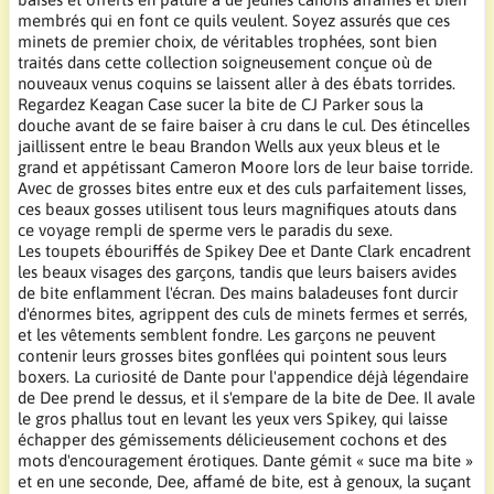
membrés qui en font ce quils veulent. Soyez assurés que ces
minets de premier choix, de véritables trophées, sont bien
traités dans cette collection soigneusement conçue où de
nouveaux venus coquins se laissent aller à des ébats torrides.
Regardez Keagan Case sucer la bite de CJ Parker sous la
douche avant de se faire baiser à cru dans le cul. Des étincelles
jaillissent entre le beau Brandon Wells aux yeux bleus et le
grand et appétissant Cameron Moore lors de leur baise torride.
Avec de grosses bites entre eux et des culs parfaitement lisses,
ces beaux gosses utilisent tous leurs magnifiques atouts dans
ce voyage rempli de sperme vers le paradis du sexe.
Les toupets ébouriffés de Spikey Dee et Dante Clark encadrent
les beaux visages des garçons, tandis que leurs baisers avides
de bite enflamment l'écran. Des mains baladeuses font durcir
d'énormes bites, agrippent des culs de minets fermes et serrés,
et les vêtements semblent fondre. Les garçons ne peuvent
contenir leurs grosses bites gonflées qui pointent sous leurs
boxers. La curiosité de Dante pour l'appendice déjà légendaire
de Dee prend le dessus, et il s'empare de la bite de Dee. Il avale
le gros phallus tout en levant les yeux vers Spikey, qui laisse
échapper des gémissements délicieusement cochons et des
mots d'encouragement érotiques. Dante gémit « suce ma bite »
et en une seconde, Dee, affamé de bite, est à genoux, la suçant